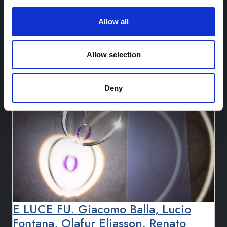
from Renato Leotta. Sole
Leggi di più…
Allow all
Pubblicato in
Castello di Rivoli
Allow selection
Deny
E LUCE FU. Giacomo Balla, Lucio
Fontana, Olafur Eliasson, Renato