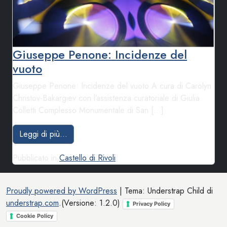
Giuseppe Penone: Incidenze del
vuoto
Giuseppe Penone: Incidenze del vuoto A cura di Carolyn
Christov-Bakargiev con l’assistenza curatoriale di Giulia
Colletti Complesso Monumentale di San […]
from Giuseppe Penone: Incidenze del vuoto
Leggi di più…
Pubblicato in
Castello di Rivoli
Proudly powered by WordPress
|
Tema: Understrap Child di
understrap.com
.(Versione: 1.2.0)
Privacy Policy
Cookie Policy