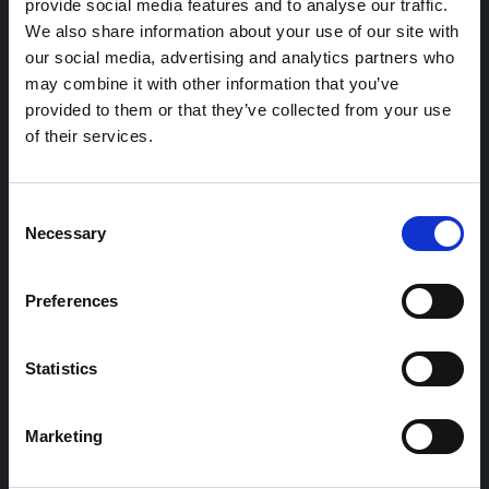
provide social media features and to analyse our traffic.
We also share information about your use of our site with
our social media, advertising and analytics partners who
may combine it with other information that you’ve
provided to them or that they’ve collected from your use
of their services.
Consent
Necessary
Selection
Preferences
Renato Leotta. Sole
Statistics
Renato Leotta. Sole A cura di Marianna Vecellio 25
febbraio – 27 settembre 2020 Il Castello di Rivoli Museo
Marketing
d’Arte Contemporanea […]