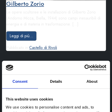
Gilberto Zorio
Le opere scultoree e le installazioni di Gilberto Zorio
(Andorno Micca, Biella, 1944) sono campi inesauribili di
energia e di materia in trasformazione. […]
from Gilberto Zorio
Leggi di più…
Pubblicato in
Castello di Rivoli
Consent
Details
About
This website uses cookies
We use cookies to personalise content and ads, to